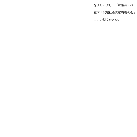
をクリックし、「武陽会」ペー
左下「武陽社会貢献有志の会」
し、ご覧ください。