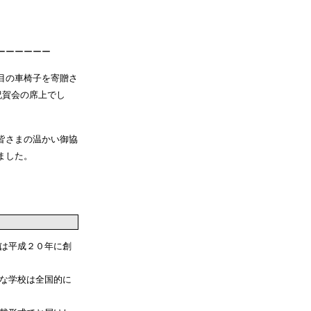
ーーーーーー
目の車椅子を寄贈さ
祝賀会の席上でし
皆さまの温かい御協
ました。
は平成２０年に創
な学校は全国的に