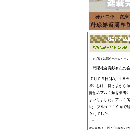
（位置：武陽会ホームページ
「武陽社会貢献有志の
７月０６日
(
木
)
、１８台
贈にむけ、皆さまから
善意のアルミ類を業者
まいりました。アルミ
kg
、プルタブ４０㎏で
０
kg
でした。
－－－－－－
－ー
贈呈履歴は、上記「武陽会の活