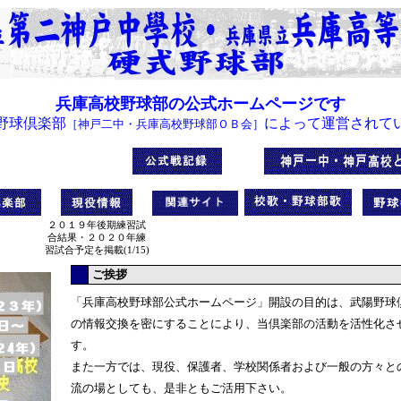
兵庫高校野球部の公式ホームページです
野球倶楽部
によって運営されて
［神戸二中・兵庫高校野球部ＯＢ会］
２０１９年後期練習試
合結果・２０２０年練
習試合予定を掲載(1/15)
ご挨拶
「兵庫高校野球部公式ホームページ」開設の目的は、武陽野球
の情報交換を密にすることにより、当倶楽部の活動を活性化さ
す。
また一方では、現役、保護者、学校関係者および一般の方々と
流の場としても、是非ともご活用下さい。