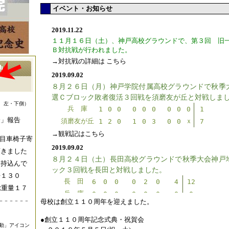
イベント・お知らせ
 左・下側）
会」報告
目車椅子寄
頂きました
に持込んで
缶１３０
総重量１７
－－－－－－
母校は創立１１０周年を迎えました。
●創立１１０周年記念式典・祝賀会
動」アイコン