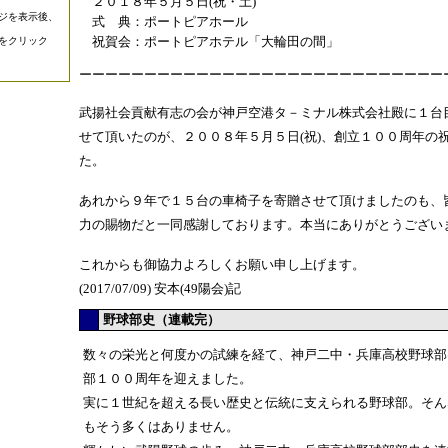
２０１８年５月５日
(
祝・土
)
ジを表示後、
式 典：ポートピアホール
祝賀会：ポートピアホテル「大輪田の間」
をクリック
ーーーーーーーーーーーーーーーーーーーーーーーーーーーー
武揚社会貢献有志の会が神戸空港タ－ミナル株式会社殿に１台
せて頂いたのが、２００８年５月５日
(
祝
)
、創立１００周年の
た。
あれから９年で１５台の車椅子を寄贈させて頂けましたのも、
力の賜物だと一同感謝しております。本当にありがとうござい
これからも御協力よろしくお願い申し上げます。
(2017/07/09) 安本(49陽会)記
野球部史（連載完）
数々の栄光と何度かの試練を経て、神戸二中・兵庫高校野球部
部１００周年を迎えました。
実に１世紀を超える長い歴史と伝統に支えられる野球部。そん
もそう多くはありません。