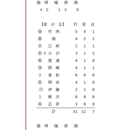
振 球 犠 併 残
４
２
１
２
６
【友 が 丘】
打
安
点
⑨
竹 内
5
4
1
⑧
南
4
2
2
⑦
江 村
2
1
1
②
3
小 川
3
1
2
⑥
渡 邊
4
1
0
③
岡 崎
4
1
1
2
老 松
0
0
0
⑤
岡 谷
4
1
0
①
伊 藤
2
1
0
1
梶 川
0
0
0
④
正 井
3
0
0
計
31
12
7
振 球 犠 併 残