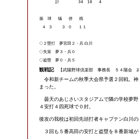
計
34
10
4
振 球 犠 併 残
４
３
３
０ １１
◇２塁打 夢宮田２・兵 白川
◇失策 夢３・兵０
◇盗塁 夢０・兵５
観戦記
【武陽野球倶楽部 事務長 ５４陽会 
令和新チームの秋季大会県予選２回戦。神
まった。
曇天のあじさいスタジアムで隣の学校夢野
４安打４四死球で０封。
後攻の我校は初回先頭打者キャプテン白川の
３回も５番高田の安打と盗塁を８番新城が