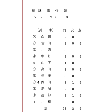
振 球 犠 併 残
２
５
２
０
８
【兵 庫】
打
安
点
⑦
白 川
2
0
0
⑧
吉 田
2
0
0
⑨
小 西
3
1
0
④
中 野
2
0
0
山 下
5
1
0
0
②
高 田
3
0
0
⑥
恒 藤
3
0
0
⑤
岡 田
4
3
1
0
③
新 城
2
0
0
①
建 部
2
1
0
小 柳
1
0
0
0
計
23
3
0