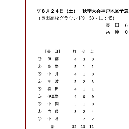
▽８月２４日（土）
秋季大会神戸地区予選
（長田高校グラウンド9：53～11：45）
長 田
6
兵 庫
0
【長 田】
打
安
点
⑨
伊 藤
4
3
0
⑦
高 野
5
1
1
⑧
中 井
4
1
0
②
竜 波
5
2
3
⑥
喜 田
4
1
1
⑤
伊豆野
4
0
0
③
中 間
3
1
0
①
内 藤
3
2
4
④
中 谷
3
2
2
計
35
13
11