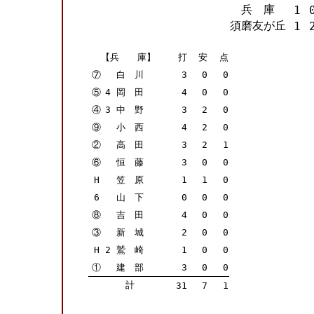
兵 庫
1
須磨友が丘
1
【兵 庫】
打
安
点
⑦
白 川
3
0
0
⑤
4
岡 田
4
0
0
④
3
中 野
3
2
0
⑨
小 西
4
2
0
②
高 田
3
2
1
⑥
恒 藤
3
0
0
H
笠 原
1
1
0
6
山 下
0
0
0
⑧
吉 田
4
0
0
③
新 城
2
0
0
H
2
鷲 崎
1
0
0
①
建 部
3
0
0
計
31
7
1