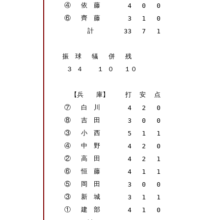
④
依 藤
4
0
0
⑥
齊 藤
3
1
0
計
33
7
1
振 球 犠 併 残
３
４
１
０ １０
【兵 庫】
打
安
点
⑦
白 川
4
2
0
⑧
吉 田
3
0
0
③
小 西
5
1
1
④
中 野
4
2
0
②
高 田
4
2
1
⑥
恒 藤
4
1
1
⑤
岡 田
3
0
0
③
新 城
3
1
1
①
建 部
4
1
0