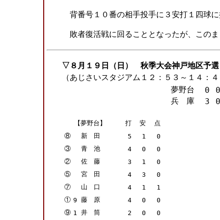
背番号１０番の相手投手に３安打１四球に
敗者復活戦に回ることとなったが、このま
▽８月１９日（日）
秋季大会神戸地区予選
（あじさいスタジアム１２：５３～１４：４
夢野台
0
兵 庫
3
【夢野台】
打
安
点
⑧
新 田
5
1
0
③
青 池
4
0
0
②
佐 藤
3
1
0
⑤
宮 田
4
3
0
⑦
山 口
4
1
1
①
藤 原
9
4
0
0
⑨
井 筒
1
2
0
0