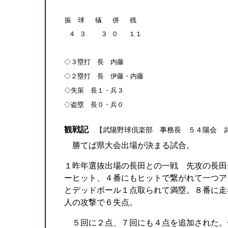
振 球 犠 併 残
４
３
３
０ １１
◇３塁打 長 内藤
◇２塁打 長 伊藤・内藤
◇失策 長１・兵３
◇盗塁 長０・兵０
観戦記
【武陽野球倶楽部 事務長 ５４陽会 
勝てば県大会出場が決まる試合。
１昨年選抜出場の長田との一戦 先攻の長田
ーヒット、４番にもヒットで繋がれて一つア
とデッドボール１点取られて満塁。８番に走
人の攻撃で６失点。
５回に２点、７回にも４点を追加された。