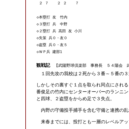
２
７
２
２
７
◇本塁打 友 竹内
◇３塁打 兵 中野
◇２塁打 兵 高田 友 小川
◇失策 兵０・友０
◇盗塁 兵０・友５
◇ＷＰ兵 建部1
観戦記
【武陽野球倶楽部 事務長 ５４陽会 
１回先攻の我校は２死から３番～５番の３
しかしその裏すぐ１点を取られ同点にされる
番俊足の竹内にセンターオーバーのランニン
と四球、２盗塁をからめ足で３失点。
内野の守備投手捕手を含む守備と連携の乱
来春までには、投打とも一層のレベルアッ